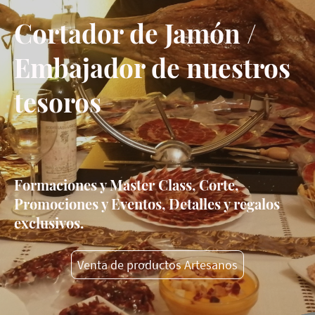
Cortador de Jamón /
Embajador de nuestros
tesoros
Formaciones y Master Class, Corte,
Promociones y Eventos, Detalles y regalos
exclusivos.
Venta de productos Artesanos